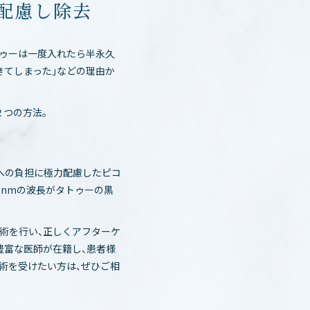
配慮し除去
トゥーは一度入れたら半永久
きてしまった」などの理由か
２つの方法。
肌への負担に極力配慮したピコ
55nmの波長がタトゥーの黒
術を行い、正しくアフターケ
豊富な医師が在籍し、患者様
術を受けたい方は、ぜひご相