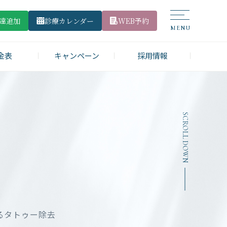
友達追加
診療カレンダー
WEB予約
金表
キャンペーン
採用情報
SCROLL DOWN
るタトゥー除去