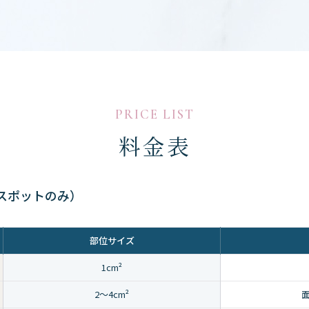
PRICE LIST
料金表
スポットのみ）
部位サイズ
1cm²
2〜4cm²
面