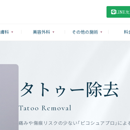
LINE
皮膚科
美容外科
その他の施術
料
タトゥー除去
Tatoo Removal
痛みや傷痕リスクの少ない「ピコシュアプロ」によ