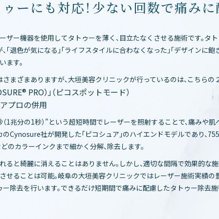
トゥーにも対応！少ない回数で痛みに
レーザー機器を使用してタトゥーを薄く、目立たなくさせる施術です。タ
、「退色が気になる」「ライフスタイルに合わなくなった」「デザインに飽
います。
はさまざまありますが、大垣美容クリニックが行っているのは、こちらの
SURE® PRO）」（ピコスポットモード）
アプロの併用
秒（1兆分の1秒）”という超短時間でレーザーを照射することで、痛みや
のCynosure社が開発した「ピコシュア」のハイエンドモデルであり、7
などのカラーインクまで細かく分解、除去します。
れると綺麗に消えることはありません。しかし、適切な間隔で効果的な施
くさせることは可能。岐阜の大垣美容クリニックではレーザー施術実績の
ゥー除去を行います。できるだけ短期間で痛みに配慮したタトゥー除去施