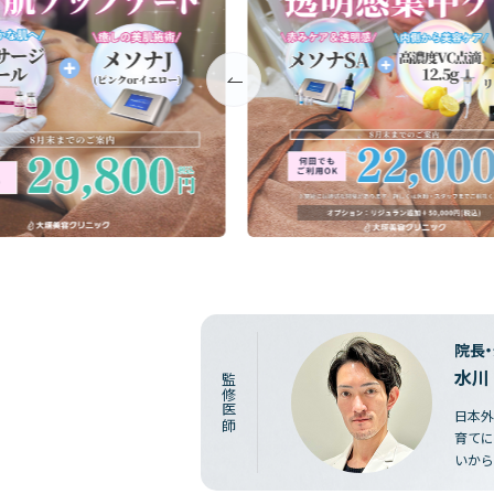
院長
水川
監修医師
日本外
育てに
いから