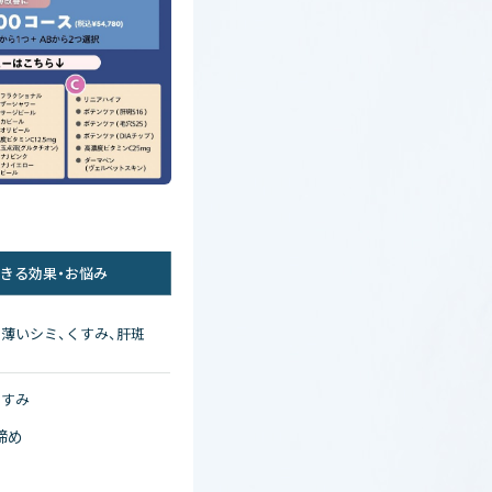
きる効果・お悩み
薄いシミ、くすみ、肝斑
くすみ
締め