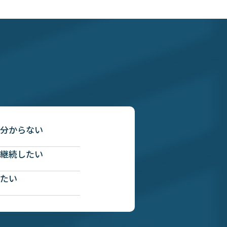
？
分からない
継続したい
たい