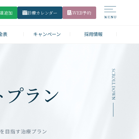
友達追加
診療カレンダー
WEB予約
金表
キャンペーン
採用情報
SCROLL DOWN
トプラン
肌を目指す治療プラン