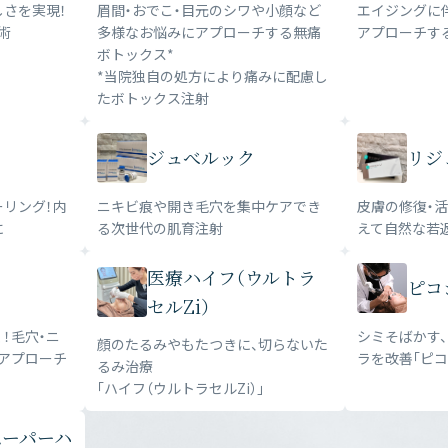
さを実現！
眉間・おでこ・目元のシワや小顔など
エイジングに
術
多様なお悩みにアプローチする無痛
アプローチす
ボトックス*
*当院独自の処方により痛みに配慮し
たボトックス注射
ジュべルック
リジ
リング！内
ニキビ痕や開き毛穴を集中ケアでき
皮膚の修復・
に
る次世代の肌育注射
えて自然な若
医療ハイフ（ウルトラ
ピコ
セルZi）
！毛穴・ニ
シミそばかす
顔のたるみやもたつきに、切らないた
アプローチ
ラを改善「ピコ
るみ治療
「ハイフ（ウルトラセルZi）」
スーパーハ