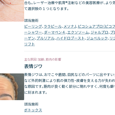
合も。レーザー治療や肌育®注射などの美容医療が、より
て選択肢の１つとなります。
該当施術
ピーリング
、
ララピール
、
メソナJ
、
ピコシュアプロ（ピコ
ーシャワー
、
ダーマペン４
、
エクソソーム
、
ジャルプロ
、
プ
ーゲン
、
プルリアル
、
ハイドロブースト
、
ジュべルック
、
リ
リフト
主な原因：加齢、筋肉の影響
表情ジワ
表情ジワは、おでこや眉間、目尻などのパーツに出やすい
など外的刺激により肌の弾力性・皮膚を支える力が失わ
な原因です。筋肉が良く動く部分に現れやすく、何度も癖
に刻まれます。
該当施術
ボトックス