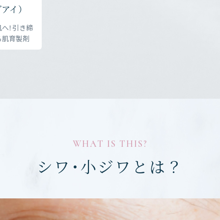
アイ）
へ！引き締
る肌育製剤
WHAT IS THIS?
シワ・小ジワとは？