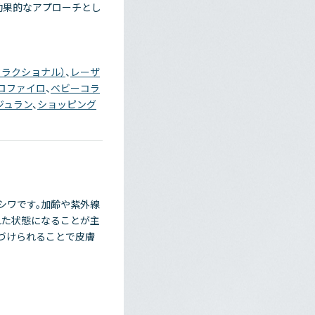
効果的なアプローチとし
フラクショナル）
、
レーザ
ロファイロ
、
ベビーコラ
ジュラン
、
ショッピング
シワです。加齢や紫外線
れた状態になることが主
づけられることで皮膚