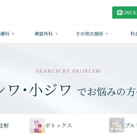
LINE
皮膚科
美容外科
その他の施術
料
SEARCH BY PROBLEM
シワ・小ジワ
でお悩みの方
注射
ボトックス
プル