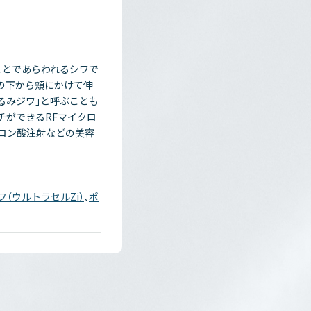
ことであらわれるシワで
の下から頬にかけて伸
るみジワ」と呼ぶことも
チができるRFマイクロ
ロン酸注射などの美容
フ（ウルトラセルZi）
、
ポ