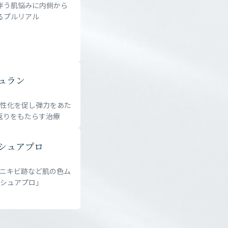
伴う肌悩みに内側から
るプルリアル
ュラン
活性化を促し弾力をあた
返りをもたらす治療
シュアプロ
、ニキビ跡など肌の色ム
シュアプロ」