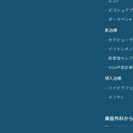
ルZi）
ピコシュア
ダーマペン4
肌治療
セラピュー
イソトレチ
肌管理セレ
VISIA®肌診
導入治療
ハイドラフ
メソナJ
美容外科か