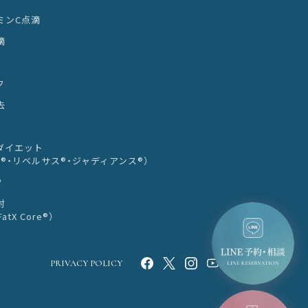
ミンC点滴
滴
ク
去
ダイエット
®・リベルサス®・ジャディアンス®）
®
射
tX Core®）
PRIVACY POLICY