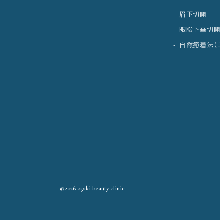
眉下切開
眼瞼下垂切
自然癒着法（
©2026 ogaki beauty clinic