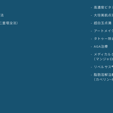
高濃度ビタ
開法
大垣美肌点
二重埋没法）
超白玉点滴
アートメイ
タトゥー除
AGA治療
メディカル
（マンジャロ
リベルサス
脂肪溶解注
（カベリン・Fa