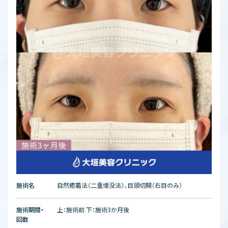
施術名
自然癒着法（二重埋没法）、目頭切開（右目のみ）
施術期間・
上：施術前 下：施術3か月後
回数