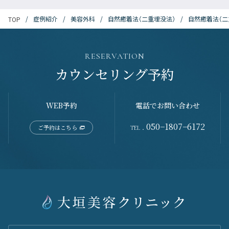
症例紹介
美容外科
自然癒着法（二重埋没法）
自然癒着法（二
TOP
RESERVATION
カウンセリング予約
WEB予約
電話でお問い合わせ
050−1807−6172
ご予約はこちら
TEL．