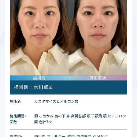
施術名
カスタマイズヒアルロン酸
施術期間・
額 こめかみ 目の下 鼻 鼻翼基部 頬 下顎角 顎 ヒアルロン
回数
酸 合計7cc
副作用・
内出血、アレルギー、感染、血流障害、凸凹など