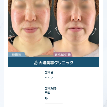
施術名
ハイフ
施術期間・
回数
1回