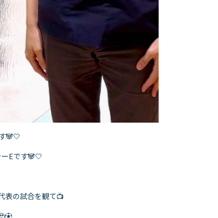
🐼🤍
Eです🐼🤍
代表の試合を観て📺
⚽