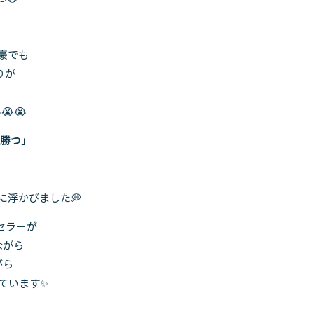
豪でも
りが
😭
勝つ」
に浮かびました💭
セラーが
ながら
がら
ています✨