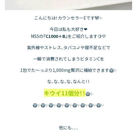
こんにちは！カウンセラーEです🐼✨
今日は私も大好き❤
MSSの
『C1000＋B』
をご紹介します🍋💛
紫外線やストレス、タバコ🚬や寝不足などで
一瞬で消費されてしまうビタミンCを
1包でた～っぷり1,000mg贅沢に補給できます🥝✨
な、な、な、な、なんと！！
キウイ11個分！！
🥝✨
🥝✨🥝✨🥝✨🥝✨🥝✨🥝✨🥝✨🥝✨🥝✨
他にも．．．