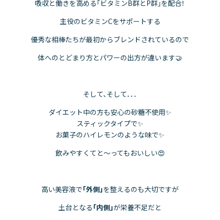
吸収と働きを高める「ビタミンB群とP群」を配合！
主役のビタミンCをサポートする
優秀な相棒たちが最初からブレンドされているので
体へのとどまり方とパワーの出方が違います🤝
そして、そして．．．
ダイエット中の方も安心の砂糖不使用✨
スティックタイプで✨
お菓子のハイレモンのような味で✨
飲みやすくてと～ってもおいしい😍
高い美容液で
「外側」
を整えるのも大切ですが
土台となる
「内側」
が栄養不足だと