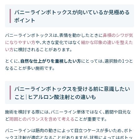
バニーラインボトックスが向いているか見極める
ポイント
バニーラインボトックスは、表情を動かしたときに
鼻横のシワが気
になりやすい方
や、大きな変化ではなく
細かな印象の違いを整えた
い方
に検討されることがあります。
とくに、
自然な仕上がりを重視したい方
にとっては、選択肢の1つと
なることが多い施術です。
バニーラインボトックスを受ける前に意識したい
こと｜ヒアルロン酸注射との違いも
施術を検討する際には、バニーライン単体ではなく、眉間や目元な
ど
周囲とのバランスを含めて考える
ことが重要です。
バニーラインは筋肉の動きによって目立つケースが多いため、ボト
ックス注射が適応となることがありますが、状態によってはボトッ