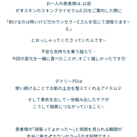
お一人の患者様は、以前
ゼオスキンのスキンブライセラム0.25をご案内した際に
「剥けるのは怖いけど🥺カウンセラーEさんを信じて頑張ります✨
💪」
とおっしゃってくださっていたんです✨
不安な気持ちを乗り越えて…
今回の変化を一緒に喜べたことが、すごく嬉しかったです🥺
デイリーPDは
使い続けることでお肌の土台を整えてくれるアイテム💡
そして勇気を出して一歩踏み出したケアが
こうして結果につながっていること✨
患者様の「頑張ってよかった～」と笑顔を見られる瞬間が
本当に幸せ💕カウンセラーEの大好物です☺️