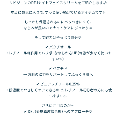
リビジョンのDEJナイトフェイスクリームをご紹介します🌙
本当にお気に入りで、ずっと使い続けているアイテムです✨
しっかり保湿されるのにベタつきにくく、
なじみが良いのでナイトケアにぴったり☺️
そして魅力はやっぱり成分💡
✔ バクチオール
→ レチノール様作用でハリ感・なめらかさUP（刺激が少なく使いや
すい✨）
✔ ペプチド
→ お肌の弾力をサポートしてふっくら肌へ
✔ ピュアレチノール0.25％
→ 低濃度でやさしくケアできるので、レチノール初心者の方にも使
いやすい✨
さらに注目なのが…
✔ DEJ（表皮真皮接合部）へのアプローチ💡