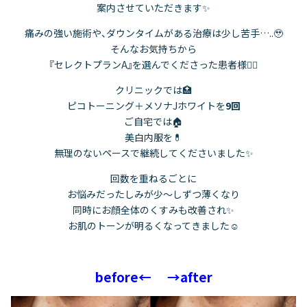
案内させていただきます✨
痛みの強い施術や、ダウンタイムがある治療は少し苦手…..🥹
そんなお気持ちから
『セレクトプランA』を選んでくださった患者様👯‍♀️
クリニックでは🏥
ピコトーニング＋メソナJホワイトを
9回
ご自宅では🏠
美白内服を💊
無理のないペースで継続してくださいました✨
回数を重ねるごとに
お悩みだったしみが少〜しずつ薄くなり
同時にお顔全体のくすみも改善され✨️
お肌のトーンが明るくなってきました☺️
before← →after