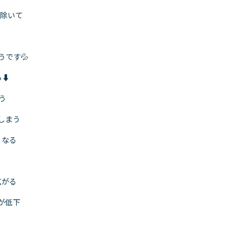
り除いて
です💦
⬇️
う
しまう
くなる
広がる
が低下