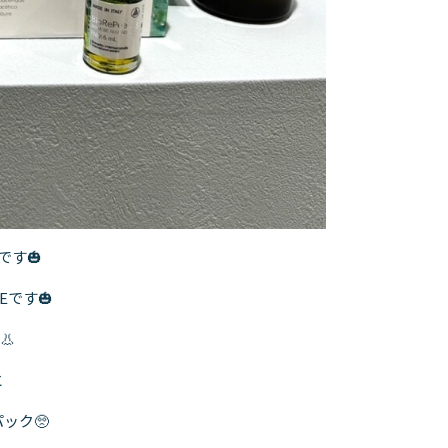
です🎃
です🎃
👃
と
ック🥺