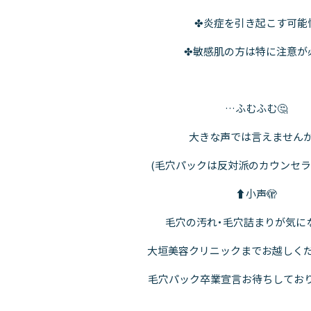
✤炎症を引き起こす可能
✤敏感肌の方は特に注意が
…ふむふむ🤔
大きな声では言えませんが
(毛穴パックは反対派のカウンセラー
⬆️小声🫣
毛穴の汚れ・毛穴詰まりが気に
大垣美容クリニックまでお越しくだ
毛穴パック卒業宣言お待ちしております🙇