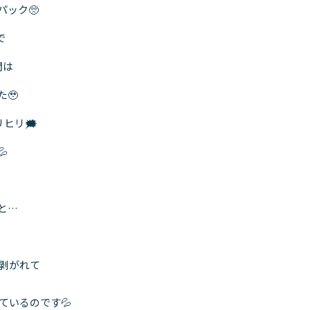
パック🥺
で
間は
🥹
ヒリ🗯

と…
が剥がれて
れているのです💦