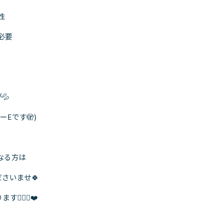
性
必要
💦
Eです🫣)
なる方は
さいませ🍀
🏻‍♀️❤️