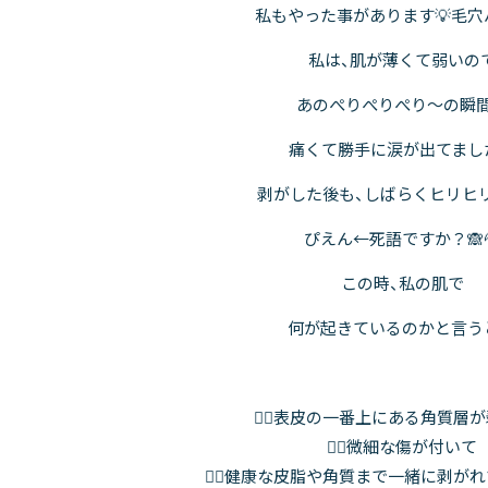
私もやった事があります💡毛穴
私は、肌が薄くて弱いの
あのぺりぺりぺり～の瞬
痛くて勝手に涙が出てました
剥がした後も、しばらくヒリヒリ
ぴえん←死語ですか？🙈
この時、私の肌で
何が起きているのかと言う
😵‍💫表皮の一番上にある角質層
😵‍💫微細な傷が付いて
😵‍💫健康な皮脂や角質まで一緒に剥が