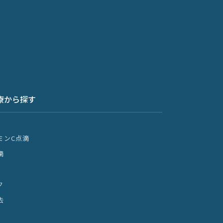
療から探す
ミンC点滴
滴
ク
去