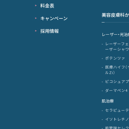
料金表
美容皮膚科
キャンペーン
採用情報
レーザー・光治
レーザーフェ
ーザーシャ
ポテンツァ
医療ハイフ（
ルZi）
ピコシュア
ダーマペン4
肌治療
セラピュー
イソトレチ
肌管理セレ