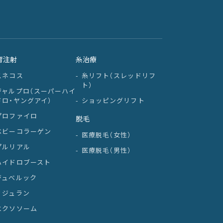
育注射
糸治療
スネコス
糸リフト（スレッドリフ
ト）
ジャルプロ（スーパーハイ
ドロ・ヤングアイ）
ショッピングリフト
プロファイロ
脱毛
ベビーコラーゲン
医療脱毛（女性）
プルリアル
医療脱毛（男性）
ハイドロブースト
ジュべルック
リジュラン
エクソソーム