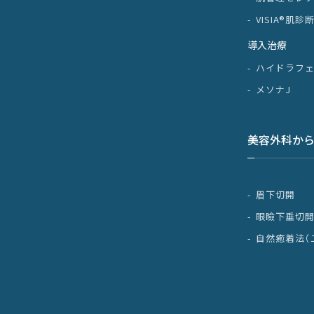
VISIA®肌診
導入治療
ハイドラフ
メソナJ
美容外科か
眉下切開
眼瞼下垂切
自然癒着法（