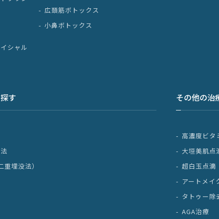
広頚筋ボトックス
断
小鼻ボトックス
ェイシャル
ら探す
その他の治
高濃度ビタ
開法
大垣美肌点
二重埋没法）
超白玉点滴
アートメイ
タトゥー除
AGA治療